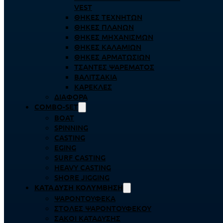
VEST
ΘΉΚΕΣ ΤΕΧΝΗΤΏΝ
ΘΉΚΕΣ ΠΛΆΝΩΝ
ΘΉΚΕΣ ΜΗΧΑΝΙΣΜΏΝ
ΘΉΚΕΣ ΚΑΛΑΜΙΏΝ
ΘΉΚΕΣ ΑΡΜΑΤΩΣΙΏΝ
ΤΣΆΝΤΕΣ ΨΑΡΈΜΑΤΟΣ
ΒΑΛΙΤΣΆΚΙΑ
ΚΑΡΈΚΛΕΣ
ΔΙΆΦΟΡΑ
COMBO-SET
BOAT
SPINNING
CASTING
EGING
SURF CASTING
HEAVY CASTING
SHORE JIGGING
ΚΑΤΆΔΥΣΗ ΚΟΛΎΜΒΗΣΗ
ΨΑΡΟΝΤΟΎΦΕΚΑ
ΣΤΟΛΈΣ ΨΑΡΟΝΤΟΎΦΕΚΟΥ
ΣΆΚΟΙ ΚΑΤΆΔΥΣΗΣ