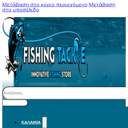
Μετάβαση στο κύριο περιεχόμενο
Μετάβαση
στο υποσέλιδο
Αναζήτηση
ΚΑΛΆΜΙΑ