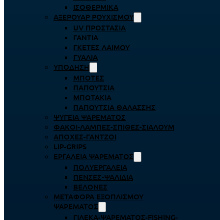
ΙΣΟΘΕΡΜΙΚΆ
ΑΞΕΡΟΥΆΡ ΡΟΥΧΙΣΜΟΎ
UV ΠΡΟΣΤΑΣΊΑ
ΓΆΝΤΙΑ
ΓΚΈΤΕΣ ΛΑΊΜΟΥ
ΓΥΑΛΙΆ
ΥΠΌΔΗΣΗ
ΜΠΌΤΕΣ
ΠΑΠΟΎΤΣΙΑ
ΜΠΟΤΆΚΙΑ
ΠΑΠΟΎΤΣΙΑ ΘΑΛΆΣΣΗΣ
ΨΥΓΕΊΑ ΨΑΡΈΜΑΤΟΣ
ΦΑΚΟΊ-ΛΆΜΠΕΣ-ΣΠΊΘΕΣ-ΣΊΑΛΟΥΜ
ΑΠΌΧΕΣ-ΓΆΝΤΖΟΙ
LIP-GRIPS
EΡΓΑΛΕΊΑ ΨΑΡΈΜΑΤΟΣ
ΠΟΛΥΕΡΓΑΛΕΊΑ
ΠΈΝΣΕΣ-ΨΑΛΊΔΙΑ
ΒΕΛΌΝΕΣ
ΜΕΤΑΦΟΡΆ ΕΞΟΠΛΙΣΜΟΎ
ΨΑΡΈΜΑΤΟΣ
ΓΙΛΈΚΑ-ΨΑΡΈΜΑΤΟΣ-FISHING-