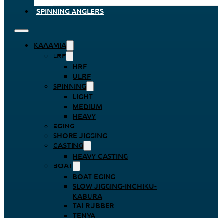
SPINNING ANGLERS
ΚΑΛΆΜΙΑ
LRF
HRF
ULRF
SPINNING
LIGHT
MEDIUM
HEAVY
EGING
SHORE JIGGING
CASTING
HEAVY CASTING
BOAT
BOAT EGING
SLOW JIGGING-INCHIKU-
KABURA
TAI RUBBER
TENYA