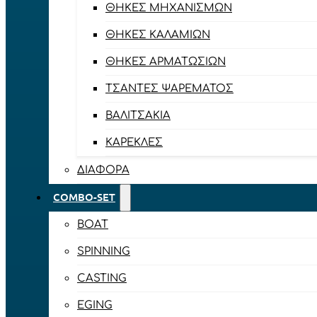
ΘΉΚΕΣ ΜΗΧΑΝΙΣΜΏΝ
ΘΉΚΕΣ ΚΑΛΑΜΙΏΝ
ΘΉΚΕΣ ΑΡΜΑΤΩΣΙΏΝ
ΤΣΆΝΤΕΣ ΨΑΡΈΜΑΤΟΣ
ΒΑΛΙΤΣΆΚΙΑ
ΚΑΡΈΚΛΕΣ
ΔΙΆΦΟΡΑ
COMBO-SET
BOAT
SPINNING
CASTING
EGING