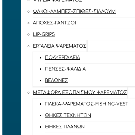
ΨΥΓΕΊΑ ΨΑΡΈΜΑΤΟΣ
ΦΑΚΟΊ-ΛΆΜΠΕΣ-ΣΠΊΘΕΣ-ΣΊΑΛΟΥΜ
ΑΠΌΧΕΣ-ΓΆΝΤΖΟΙ
LIP-GRIPS
EΡΓΑΛΕΊΑ ΨΑΡΈΜΑΤΟΣ
ΠΟΛΥΕΡΓΑΛΕΊΑ
ΠΈΝΣΕΣ-ΨΑΛΊΔΙΑ
ΒΕΛΌΝΕΣ
ΜΕΤΑΦΟΡΆ ΕΞΟΠΛΙΣΜΟΎ ΨΑΡΈΜΑΤΟΣ
ΓΙΛΈΚΑ-ΨΑΡΈΜΑΤΟΣ-FISHING-VEST
ΘΉΚΕΣ ΤΕΧΝΗΤΏΝ
ΘΉΚΕΣ ΠΛΆΝΩΝ