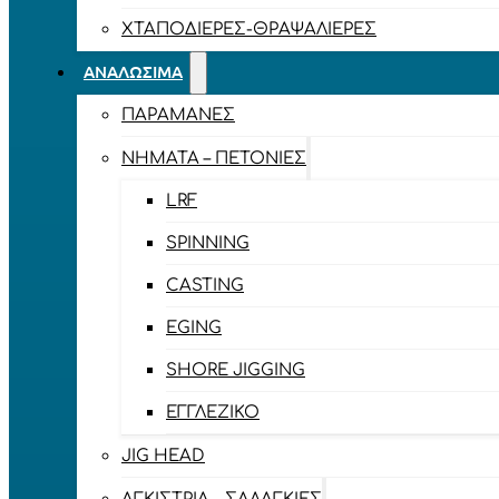
ΧΤΑΠΟΔΙΈΡΕΣ-ΘΡΑΨΑΛΙΈΡΕΣ
ΑΝΑΛΏΣΙΜΑ
ΠΑΡΑΜΆΝΕΣ
ΝΉΜΑΤΑ – ΠΕΤΟΝΙΈΣ
LRF
SPINNING
CASTING
EGING
SHORE JIGGING
ΕΓΓΛΈΖΙΚΟ
JIG HEAD