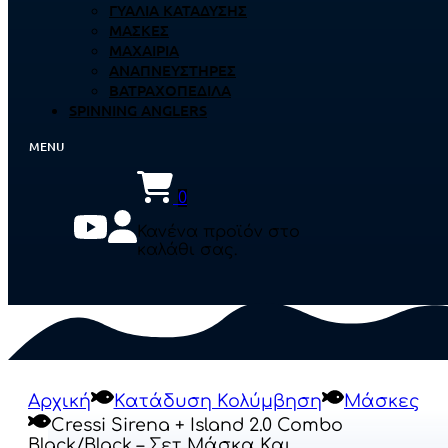
ΓΥΑΛΙΆ ΚΑΤΆΔΥΣΗΣ
ΜΆΣΚΕΣ
ΜΑΧΑΊΡΙΑ
ΑΝΑΠΝΕΥΣΤΉΡΕΣ
ΒΑΤΡΑΧΟΠΈΔΙΛΑ
SPINNING ANGLERS
0
Κανένα προϊόν στο
καλάθι σας.
Αρχική
Κατάδυση Κολύμβηση
Μάσκες
Cressi Sirena + Island 2.0 Combo
Black/Black – Σετ Μάσκα Και