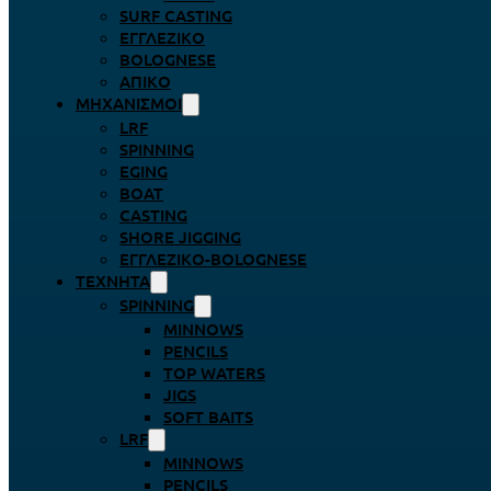
SURF CASTING
ΕΓΓΛΈΖΙΚΟ
BOLOGNESE
ΑΠΊΚΟ
ΜΗΧΑΝΙΣΜΟΊ
LRF
SPINNING
EGING
BOAT
CASTING
SHORE JIGGING
ΕΓΓΛΈΖΙΚΟ-BOLOGNESE
ΤΕΧΝΗΤΆ
SPINNING
MINNOWS
PENCILS
TOP WATERS
JIGS
SOFT BAITS
LRF
MINNOWS
PENCILS