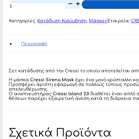
Cressi
Sirena
+
Island
Κατηγορίες:
Κατάδυση Κολύμβηση
,
Μάσκες
Εταιρεία:
CRE
2.0
Combo
Black/Black
–
Περιγραφή
Σετ
Μάσκα
και
Αναπνευστήρας
ποσότητα
Σετ κατάδυσης από την Cressi το οποίο αποτελείται από
Η μάσκα
Cressi Sirena Mask
έχει ένα μονό κρύσταλλο και
Προσφέρει άριστη εφαρμογή σε πολλούς τύπους προσώπω
απελευθέρωσης.
Ο αναπνευστήρας
Cressi Island 2.0
διαθέτει έναν απλό 
θέσεων παρέχει εξαιρετική άνεση κατά τη διάρκεια π
Σχετικά Προϊόντα