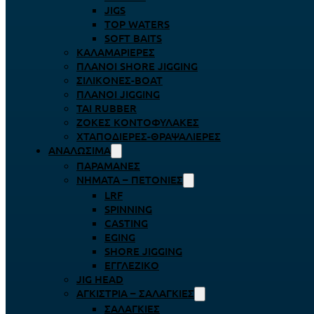
JIGS
TOP WATERS
SOFT BAITS
ΚΑΛΑΜΑΡΙΈΡΕΣ
ΠΛΆΝΟΙ SHORE JIGGING
ΣΙΛΙΚΌΝΕΣ-BOAT
ΠΛΆΝΟΙ JIGGING
TAI RUBBER
ΖΌΚΕΣ ΚΟΝΤΟΦΎΛΑΚΕΣ
ΧΤΑΠΟΔΙΈΡΕΣ-ΘΡΑΨΑΛΙΈΡΕΣ
ΑΝΑΛΏΣΙΜΑ
ΠΑΡΑΜΆΝΕΣ
ΝΉΜΑΤΑ – ΠΕΤΟΝΙΈΣ
LRF
SPINNING
CASTING
EGING
SHORE JIGGING
ΕΓΓΛΈΖΙΚΟ
JIG HEAD
ΑΓΚΊΣΤΡΙΑ – ΣΑΛΑΓΚΙΈΣ
ΣΑΛΑΓΚΙΈΣ