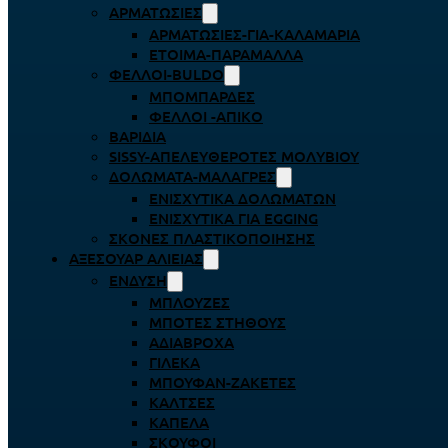
ΑΡΜΑΤΩΣΙΈΣ
ΑΡΜΑΤΩΣΙΈΣ-ΓΙΑ-ΚΑΛΑΜΆΡΙΑ
ΈΤΟΙΜΑ-ΠΑΡΆΜΑΛΛΑ
ΦΕΛΛΟΊ-BULDO
ΜΠΟΜΠΆΡΔΕΣ
ΦΕΛΛΟΊ -ΑΠΊΚΟ
ΒΑΡΊΔΙΑ
SISSY-ΑΠΕΛΕΥΘΕΡΟΤΈΣ ΜΟΛΥΒΙΟΎ
ΔΟΛΏΜΑΤΑ-ΜΑΛΆΓΡΕΣ
ΕΝΙΣΧΥΤΙΚΆ ΔΟΛΩΜΆΤΩΝ
ΕΝΙΣΧΥΤΙΚΆ ΓΙΑ EGGING
ΣΚΌΝΕΣ ΠΛΑΣΤΙΚΟΠΟΊΗΣΗΣ
ΑΞΕΣΟΥΆΡ ΑΛΙΕΊΑΣ
ΈΝΔΥΣΗ
ΜΠΛΟΎΖΕΣ
ΜΠΌΤΕΣ ΣΤΉΘΟΥΣ
ΑΔΙΆΒΡΟΧΑ
ΓΙΛΈΚΑ
ΜΠΟΥΦΆΝ-ΖΑΚΈΤΕΣ
ΚΆΛΤΣΕΣ
ΚΑΠΈΛΑ
ΣΚΟΎΦΟΙ