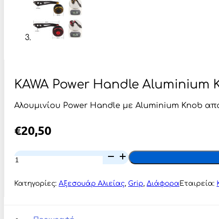
KAWA Power Handle Aluminium 
Αλουμινίου Power Handle με Aluminium Knob απ
€
20,50
KAWA
Power
Handle
Aluminium
Κατηγορίες:
Αξεσουάρ Αλιείας
,
Grip
,
Διάφορα
Εταιρεία:
Knob
8*5
ποσότητα