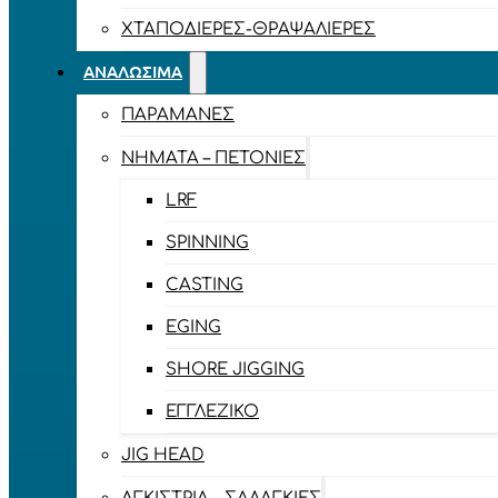
ΧΤΑΠΟΔΙΈΡΕΣ-ΘΡΑΨΑΛΙΈΡΕΣ
ΑΝΑΛΏΣΙΜΑ
ΠΑΡΑΜΆΝΕΣ
ΝΉΜΑΤΑ – ΠΕΤΟΝΙΈΣ
LRF
SPINNING
CASTING
EGING
SHORE JIGGING
ΕΓΓΛΈΖΙΚΟ
JIG HEAD