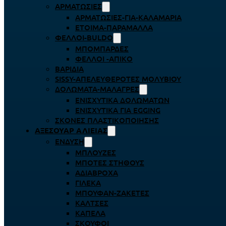
ΑΡΜΑΤΩΣΙΈΣ
ΑΡΜΑΤΩΣΙΈΣ-ΓΙΑ-ΚΑΛΑΜΆΡΙΑ
ΈΤΟΙΜΑ-ΠΑΡΆΜΑΛΛΑ
ΦΕΛΛΟΊ-BULDO
ΜΠΟΜΠΆΡΔΕΣ
ΦΕΛΛΟΊ -ΑΠΊΚΟ
ΒΑΡΊΔΙΑ
SISSY-ΑΠΕΛΕΥΘΕΡΟΤΈΣ ΜΟΛΥΒΙΟΎ
ΔΟΛΏΜΑΤΑ-ΜΑΛΆΓΡΕΣ
ΕΝΙΣΧΥΤΙΚΆ ΔΟΛΩΜΆΤΩΝ
ΕΝΙΣΧΥΤΙΚΆ ΓΙΑ EGGING
ΣΚΌΝΕΣ ΠΛΑΣΤΙΚΟΠΟΊΗΣΗΣ
ΑΞΕΣΟΥΆΡ ΑΛΙΕΊΑΣ
ΈΝΔΥΣΗ
ΜΠΛΟΎΖΕΣ
ΜΠΌΤΕΣ ΣΤΉΘΟΥΣ
ΑΔΙΆΒΡΟΧΑ
ΓΙΛΈΚΑ
ΜΠΟΥΦΆΝ-ΖΑΚΈΤΕΣ
ΚΆΛΤΣΕΣ
ΚΑΠΈΛΑ
ΣΚΟΎΦΟΙ