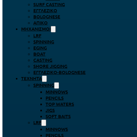
SURF CASTING
ΕΓΓΛΈΖΙΚΟ
BOLOGNESE
ΑΠΊΚΟ
ΜΗΧΑΝΙΣΜΟΊ
LRF
SPINNING
EGING
BOAT
CASTING
SHORE JIGGING
ΕΓΓΛΈΖΙΚΟ-BOLOGNESE
ΤΕΧΝΗΤΆ
SPINNING
MINNOWS
PENCILS
TOP WATERS
JIGS
SOFT BAITS
LRF
MINNOWS
PENCILS