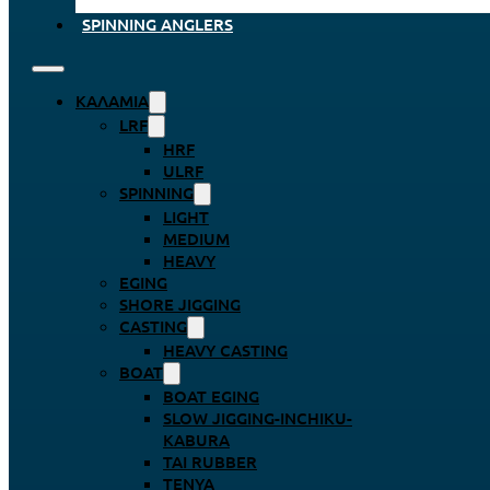
SPINNING ANGLERS
ΚΑΛΆΜΙΑ
LRF
HRF
ULRF
SPINNING
LIGHT
MEDIUM
HEAVY
EGING
SHORE JIGGING
CASTING
HEAVY CASTING
BOAT
BOAT EGING
SLOW JIGGING-INCHIKU-
KABURA
TAI RUBBER
TENYA