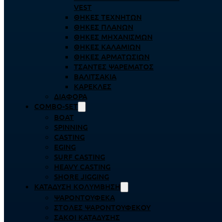
VEST
ΘΉΚΕΣ ΤΕΧΝΗΤΏΝ
ΘΉΚΕΣ ΠΛΆΝΩΝ
ΘΉΚΕΣ ΜΗΧΑΝΙΣΜΏΝ
ΘΉΚΕΣ ΚΑΛΑΜΙΏΝ
ΘΉΚΕΣ ΑΡΜΑΤΩΣΙΏΝ
ΤΣΆΝΤΕΣ ΨΑΡΈΜΑΤΟΣ
ΒΑΛΙΤΣΆΚΙΑ
ΚΑΡΈΚΛΕΣ
ΔΙΆΦΟΡΑ
COMBO-SET
BOAT
SPINNING
CASTING
EGING
SURF CASTING
HEAVY CASTING
SHORE JIGGING
ΚΑΤΆΔΥΣΗ ΚΟΛΎΜΒΗΣΗ
ΨΑΡΟΝΤΟΎΦΕΚΑ
ΣΤΟΛΈΣ ΨΑΡΟΝΤΟΎΦΕΚΟΥ
ΣΆΚΟΙ ΚΑΤΆΔΥΣΗΣ