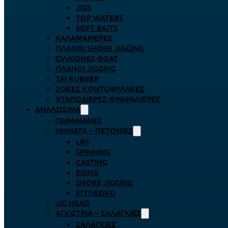
JIGS
TOP WATERS
SOFT BAITS
ΚΑΛΑΜΑΡΙΈΡΕΣ
ΠΛΆΝΟΙ SHORE JIGGING
ΣΙΛΙΚΌΝΕΣ-BOAT
ΠΛΆΝΟΙ JIGGING
TAI RUBBER
ΖΌΚΕΣ ΚΟΝΤΟΦΎΛΑΚΕΣ
ΧΤΑΠΟΔΙΈΡΕΣ-ΘΡΑΨΑΛΙΈΡΕΣ
ΑΝΑΛΏΣΙΜΑ
ΠΑΡΑΜΆΝΕΣ
ΝΉΜΑΤΑ – ΠΕΤΟΝΙΈΣ
LRF
SPINNING
CASTING
EGING
SHORE JIGGING
ΕΓΓΛΈΖΙΚΟ
JIG HEAD
ΑΓΚΊΣΤΡΙΑ – ΣΑΛΑΓΚΙΈΣ
ΣΑΛΑΓΚΙΈΣ