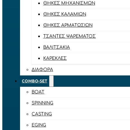
ΘΉΚΕΣ ΜΗΧΑΝΙΣΜΏΝ
ΘΉΚΕΣ ΚΑΛΑΜΙΏΝ
ΘΉΚΕΣ ΑΡΜΑΤΩΣΙΏΝ
ΤΣΆΝΤΕΣ ΨΑΡΈΜΑΤΟΣ
ΒΑΛΙΤΣΆΚΙΑ
ΚΑΡΈΚΛΕΣ
ΔΙΆΦΟΡΑ
COMBO-SET
BOAT
SPINNING
CASTING
EGING