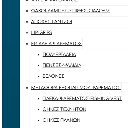
ΨΥΓΕΊΑ ΨΑΡΈΜΑΤΟΣ
ΦΑΚΟΊ-ΛΆΜΠΕΣ-ΣΠΊΘΕΣ-ΣΊΑΛΟΥΜ
ΑΠΌΧΕΣ-ΓΆΝΤΖΟΙ
LIP-GRIPS
EΡΓΑΛΕΊΑ ΨΑΡΈΜΑΤΟΣ
ΠΟΛΥΕΡΓΑΛΕΊΑ
ΠΈΝΣΕΣ-ΨΑΛΊΔΙΑ
ΒΕΛΌΝΕΣ
ΜΕΤΑΦΟΡΆ ΕΞΟΠΛΙΣΜΟΎ ΨΑΡΈΜΑΤΟΣ
ΓΙΛΈΚΑ-ΨΑΡΈΜΑΤΟΣ-FISHING-VEST
ΘΉΚΕΣ ΤΕΧΝΗΤΏΝ
ΘΉΚΕΣ ΠΛΆΝΩΝ