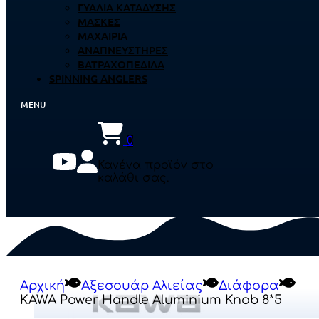
ΓΥΑΛΙΆ ΚΑΤΆΔΥΣΗΣ
ΜΆΣΚΕΣ
ΜΑΧΑΊΡΙΑ
ΑΝΑΠΝΕΥΣΤΉΡΕΣ
ΒΑΤΡΑΧΟΠΈΔΙΛΑ
SPINNING ANGLERS
0
Κανένα προϊόν στο
καλάθι σας.
Αρχική
Αξεσουάρ Αλιείας
Διάφορα
KAWA Power Handle Aluminium Knob 8*5