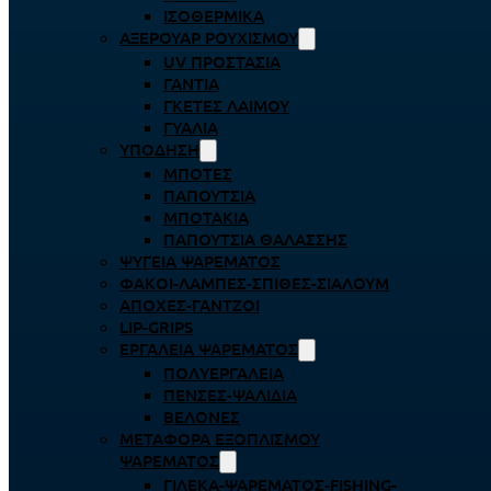
ΙΣΟΘΕΡΜΙΚΆ
ΑΞΕΡΟΥΆΡ ΡΟΥΧΙΣΜΟΎ
UV ΠΡΟΣΤΑΣΊΑ
ΓΆΝΤΙΑ
ΓΚΈΤΕΣ ΛΑΊΜΟΥ
ΓΥΑΛΙΆ
ΥΠΌΔΗΣΗ
ΜΠΌΤΕΣ
ΠΑΠΟΎΤΣΙΑ
ΜΠΟΤΆΚΙΑ
ΠΑΠΟΎΤΣΙΑ ΘΑΛΆΣΣΗΣ
ΨΥΓΕΊΑ ΨΑΡΈΜΑΤΟΣ
ΦΑΚΟΊ-ΛΆΜΠΕΣ-ΣΠΊΘΕΣ-ΣΊΑΛΟΥΜ
ΑΠΌΧΕΣ-ΓΆΝΤΖΟΙ
LIP-GRIPS
EΡΓΑΛΕΊΑ ΨΑΡΈΜΑΤΟΣ
ΠΟΛΥΕΡΓΑΛΕΊΑ
ΠΈΝΣΕΣ-ΨΑΛΊΔΙΑ
ΒΕΛΌΝΕΣ
ΜΕΤΑΦΟΡΆ ΕΞΟΠΛΙΣΜΟΎ
ΨΑΡΈΜΑΤΟΣ
ΓΙΛΈΚΑ-ΨΑΡΈΜΑΤΟΣ-FISHING-