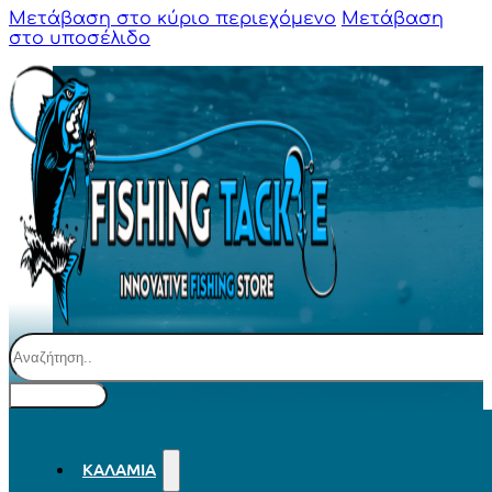
Μετάβαση στο κύριο περιεχόμενο
Μετάβαση
στο υποσέλιδο
Αναζήτηση
ΚΑΛΆΜΙΑ