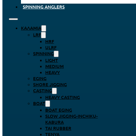
SPINNING ANGLERS
ΚΑΛΆΜΙΑ
LRF
HRF
ULRF
SPINNING
LIGHT
MEDIUM
HEAVY
EGING
SHORE JIGGING
CASTING
HEAVY CASTING
BOAT
BOAT EGING
SLOW JIGGING-INCHIKU-
KABURA
TAI RUBBER
TENYA