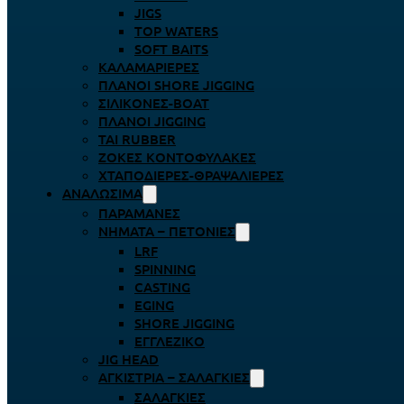
JIGS
TOP WATERS
SOFT BAITS
ΚΑΛΑΜΑΡΙΈΡΕΣ
ΠΛΆΝΟΙ SHORE JIGGING
ΣΙΛΙΚΌΝΕΣ-BOAT
ΠΛΆΝΟΙ JIGGING
TAI RUBBER
ΖΌΚΕΣ ΚΟΝΤΟΦΎΛΑΚΕΣ
ΧΤΑΠΟΔΙΈΡΕΣ-ΘΡΑΨΑΛΙΈΡΕΣ
ΑΝΑΛΏΣΙΜΑ
ΠΑΡΑΜΆΝΕΣ
ΝΉΜΑΤΑ – ΠΕΤΟΝΙΈΣ
LRF
SPINNING
CASTING
EGING
SHORE JIGGING
ΕΓΓΛΈΖΙΚΟ
JIG HEAD
ΑΓΚΊΣΤΡΙΑ – ΣΑΛΑΓΚΙΈΣ
ΣΑΛΑΓΚΙΈΣ