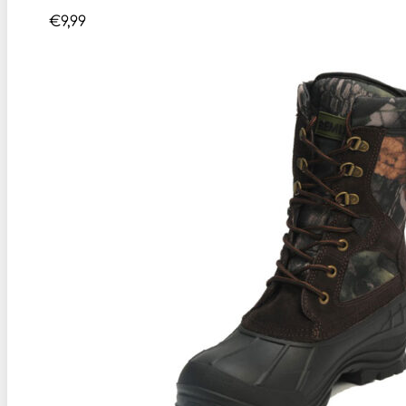
€
9,99