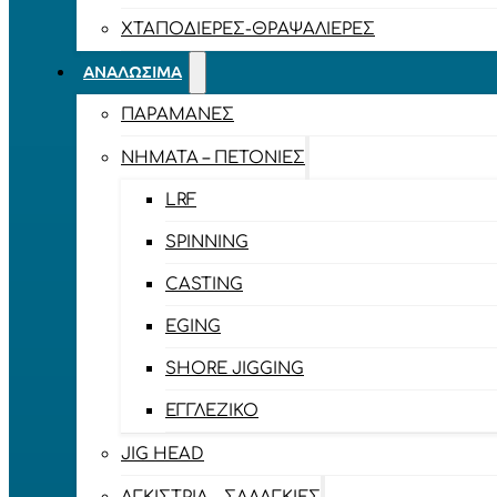
ΧΤΑΠΟΔΙΈΡΕΣ-ΘΡΑΨΑΛΙΈΡΕΣ
ΑΝΑΛΏΣΙΜΑ
ΠΑΡΑΜΆΝΕΣ
ΝΉΜΑΤΑ – ΠΕΤΟΝΙΈΣ
LRF
SPINNING
CASTING
EGING
SHORE JIGGING
ΕΓΓΛΈΖΙΚΟ
JIG HEAD