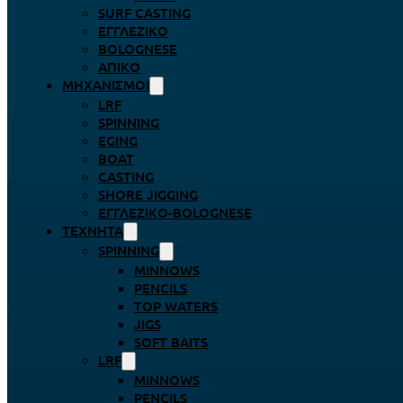
SURF CASTING
ΕΓΓΛΈΖΙΚΟ
BOLOGNESE
ΑΠΊΚΟ
ΜΗΧΑΝΙΣΜΟΊ
LRF
SPINNING
EGING
BOAT
CASTING
SHORE JIGGING
ΕΓΓΛΈΖΙΚΟ-BOLOGNESE
ΤΕΧΝΗΤΆ
SPINNING
MINNOWS
PENCILS
TOP WATERS
JIGS
SOFT BAITS
LRF
MINNOWS
PENCILS