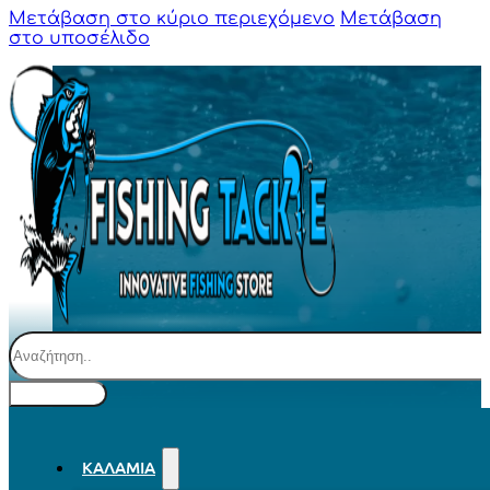
Μετάβαση στο κύριο περιεχόμενο
Μετάβαση
στο υποσέλιδο
Αναζήτηση
ΚΑΛΆΜΙΑ