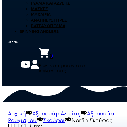
ΓΥΑΛΙΆ ΚΑΤΆΔΥΣΗΣ
ΜΆΣΚΕΣ
ΜΑΧΑΊΡΙΑ
ΑΝΑΠΝΕΥΣΤΉΡΕΣ
ΒΑΤΡΑΧΟΠΈΔΙΛΑ
SPINNING ANGLERS
0
Κανένα προϊόν στο
καλάθι σας.
Αρχική
Αξεσουάρ Αλιείας
Αξερουάρ
Ρουχισμού
Σκούφοι
Norfin Σκούφος
FLEECE Gray