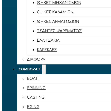
ΘΉΚΕΣ ΜΗΧΑΝΙΣΜΏΝ
ΘΉΚΕΣ ΚΑΛΑΜΙΏΝ
ΘΉΚΕΣ ΑΡΜΑΤΩΣΙΏΝ
ΤΣΆΝΤΕΣ ΨΑΡΈΜΑΤΟΣ
ΒΑΛΙΤΣΆΚΙΑ
ΚΑΡΈΚΛΕΣ
ΔΙΆΦΟΡΑ
COMBO-SET
BOAT
SPINNING
CASTING
EGING