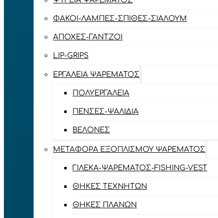
ΨΥΓΕΊΑ ΨΑΡΈΜΑΤΟΣ
ΦΑΚΟΊ-ΛΆΜΠΕΣ-ΣΠΊΘΕΣ-ΣΊΑΛΟΥΜ
ΑΠΌΧΕΣ-ΓΆΝΤΖΟΙ
LIP-GRIPS
EΡΓΑΛΕΊΑ ΨΑΡΈΜΑΤΟΣ
ΠΟΛΥΕΡΓΑΛΕΊΑ
ΠΈΝΣΕΣ-ΨΑΛΊΔΙΑ
ΒΕΛΌΝΕΣ
ΜΕΤΑΦΟΡΆ ΕΞΟΠΛΙΣΜΟΎ ΨΑΡΈΜΑΤΟΣ
ΓΙΛΈΚΑ-ΨΑΡΈΜΑΤΟΣ-FISHING-VEST
ΘΉΚΕΣ ΤΕΧΝΗΤΏΝ
ΘΉΚΕΣ ΠΛΆΝΩΝ