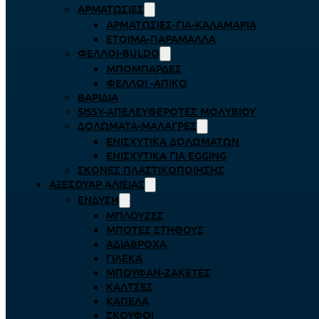
ΑΡΜΑΤΩΣΙΈΣ
ΑΡΜΑΤΩΣΙΈΣ-ΓΙΑ-ΚΑΛΑΜΆΡΙΑ
ΈΤΟΙΜΑ-ΠΑΡΆΜΑΛΛΑ
ΦΕΛΛΟΊ-BULDO
ΜΠΟΜΠΆΡΔΕΣ
ΦΕΛΛΟΊ -ΑΠΊΚΟ
ΒΑΡΊΔΙΑ
SISSY-ΑΠΕΛΕΥΘΕΡΟΤΈΣ ΜΟΛΥΒΙΟΎ
ΔΟΛΏΜΑΤΑ-ΜΑΛΆΓΡΕΣ
ΕΝΙΣΧΥΤΙΚΆ ΔΟΛΩΜΆΤΩΝ
ΕΝΙΣΧΥΤΙΚΆ ΓΙΑ EGGING
ΣΚΌΝΕΣ ΠΛΑΣΤΙΚΟΠΟΊΗΣΗΣ
ΑΞΕΣΟΥΆΡ ΑΛΙΕΊΑΣ
ΈΝΔΥΣΗ
ΜΠΛΟΎΖΕΣ
ΜΠΌΤΕΣ ΣΤΉΘΟΥΣ
ΑΔΙΆΒΡΟΧΑ
ΓΙΛΈΚΑ
ΜΠΟΥΦΆΝ-ΖΑΚΈΤΕΣ
ΚΆΛΤΣΕΣ
ΚΑΠΈΛΑ
ΣΚΟΎΦΟΙ