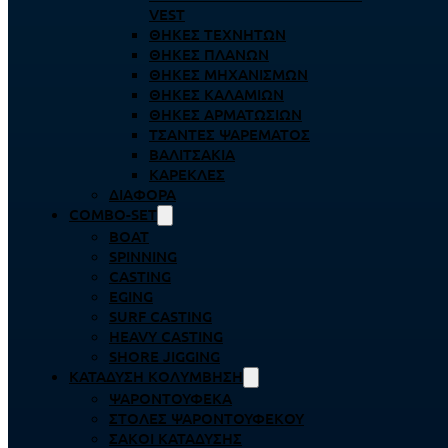
VEST
ΘΉΚΕΣ ΤΕΧΝΗΤΏΝ
ΘΉΚΕΣ ΠΛΆΝΩΝ
ΘΉΚΕΣ ΜΗΧΑΝΙΣΜΏΝ
ΘΉΚΕΣ ΚΑΛΑΜΙΏΝ
ΘΉΚΕΣ ΑΡΜΑΤΩΣΙΏΝ
ΤΣΆΝΤΕΣ ΨΑΡΈΜΑΤΟΣ
ΒΑΛΙΤΣΆΚΙΑ
ΚΑΡΈΚΛΕΣ
ΔΙΆΦΟΡΑ
COMBO-SET
BOAT
SPINNING
CASTING
EGING
SURF CASTING
HEAVY CASTING
SHORE JIGGING
ΚΑΤΆΔΥΣΗ ΚΟΛΎΜΒΗΣΗ
ΨΑΡΟΝΤΟΎΦΕΚΑ
ΣΤΟΛΈΣ ΨΑΡΟΝΤΟΎΦΕΚΟΥ
ΣΆΚΟΙ ΚΑΤΆΔΥΣΗΣ