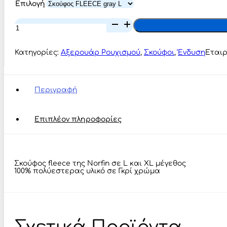
Επιλογή
Norfin
Σκούφος
FLEECE
gray
Κατηγορίες:
Αξερουάρ Ρουχισμού
,
Σκούφοι
,
Ένδυση
Εταιρ
ποσότητα
Περιγραφή
Επιπλέον πληροφορίες
Σκούφος fleece της Norfin σε L και XL μέγεθος
100% πολύεστερας υλικό σε Γκρί χρώμα