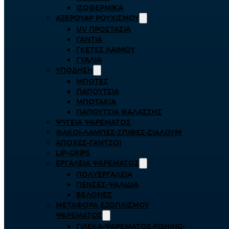
ΙΣΟΘΕΡΜΙΚΆ
ΑΞΕΡΟΥΆΡ ΡΟΥΧΙΣΜΟΎ
UV ΠΡΟΣΤΑΣΊΑ
ΓΆΝΤΙΑ
ΓΚΈΤΕΣ ΛΑΊΜΟΥ
ΓΥΑΛΙΆ
ΥΠΌΔΗΣΗ
ΜΠΌΤΕΣ
ΠΑΠΟΎΤΣΙΑ
ΜΠΟΤΆΚΙΑ
ΠΑΠΟΎΤΣΙΑ ΘΑΛΆΣΣΗΣ
ΨΥΓΕΊΑ ΨΑΡΈΜΑΤΟΣ
ΦΑΚΟΊ-ΛΆΜΠΕΣ-ΣΠΊΘΕΣ-ΣΊΑΛΟΥΜ
ΑΠΌΧΕΣ-ΓΆΝΤΖΟΙ
LIP-GRIPS
EΡΓΑΛΕΊΑ ΨΑΡΈΜΑΤΟΣ
ΠΟΛΥΕΡΓΑΛΕΊΑ
ΠΈΝΣΕΣ-ΨΑΛΊΔΙΑ
ΒΕΛΌΝΕΣ
ΜΕΤΑΦΟΡΆ ΕΞΟΠΛΙΣΜΟΎ
ΨΑΡΈΜΑΤΟΣ
ΓΙΛΈΚΑ-ΨΑΡΈΜΑΤΟΣ-FISHING-