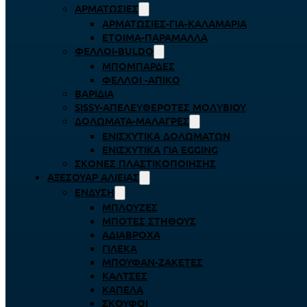
ΑΡΜΑΤΩΣΙΈΣ
ΑΡΜΑΤΩΣΙΈΣ-ΓΙΑ-ΚΑΛΑΜΆΡΙΑ
ΈΤΟΙΜΑ-ΠΑΡΆΜΑΛΛΑ
ΦΕΛΛΟΊ-BULDO
ΜΠΟΜΠΆΡΔΕΣ
ΦΕΛΛΟΊ -ΑΠΊΚΟ
ΒΑΡΊΔΙΑ
SISSY-ΑΠΕΛΕΥΘΕΡΟΤΈΣ ΜΟΛΥΒΙΟΎ
ΔΟΛΏΜΑΤΑ-ΜΑΛΆΓΡΕΣ
ΕΝΙΣΧΥΤΙΚΆ ΔΟΛΩΜΆΤΩΝ
ΕΝΙΣΧΥΤΙΚΆ ΓΙΑ EGGING
ΣΚΌΝΕΣ ΠΛΑΣΤΙΚΟΠΟΊΗΣΗΣ
ΑΞΕΣΟΥΆΡ ΑΛΙΕΊΑΣ
ΈΝΔΥΣΗ
ΜΠΛΟΎΖΕΣ
ΜΠΌΤΕΣ ΣΤΉΘΟΥΣ
ΑΔΙΆΒΡΟΧΑ
ΓΙΛΈΚΑ
ΜΠΟΥΦΆΝ-ΖΑΚΈΤΕΣ
ΚΆΛΤΣΕΣ
ΚΑΠΈΛΑ
ΣΚΟΎΦΟΙ