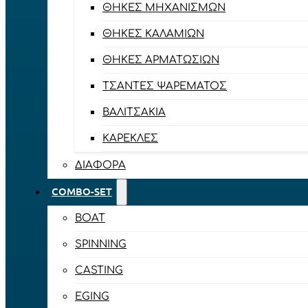
ΘΉΚΕΣ ΜΗΧΑΝΙΣΜΏΝ
ΘΉΚΕΣ ΚΑΛΑΜΙΏΝ
ΘΉΚΕΣ ΑΡΜΑΤΩΣΙΏΝ
ΤΣΆΝΤΕΣ ΨΑΡΈΜΑΤΟΣ
ΒΑΛΙΤΣΆΚΙΑ
ΚΑΡΈΚΛΕΣ
ΔΙΆΦΟΡΑ
COMBO-SET
BOAT
SPINNING
CASTING
EGING