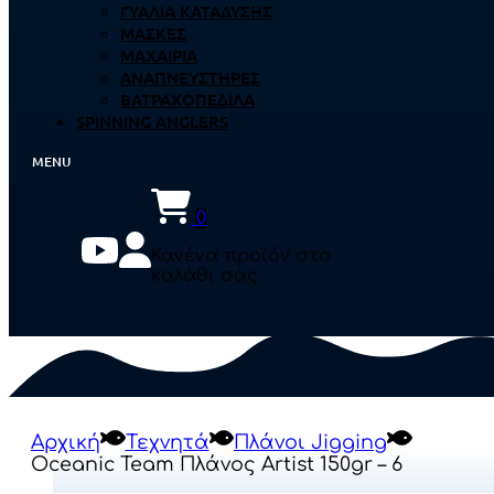
ΓΥΑΛΙΆ ΚΑΤΆΔΥΣΗΣ
ΜΆΣΚΕΣ
ΜΑΧΑΊΡΙΑ
ΑΝΑΠΝΕΥΣΤΉΡΕΣ
ΒΑΤΡΑΧΟΠΈΔΙΛΑ
SPINNING ANGLERS
0
Κανένα προϊόν στο
καλάθι σας.
Αρχική
Τεχνητά
Πλάνοι Jigging
Oceanic Team Πλάνος Artist 150gr – 6