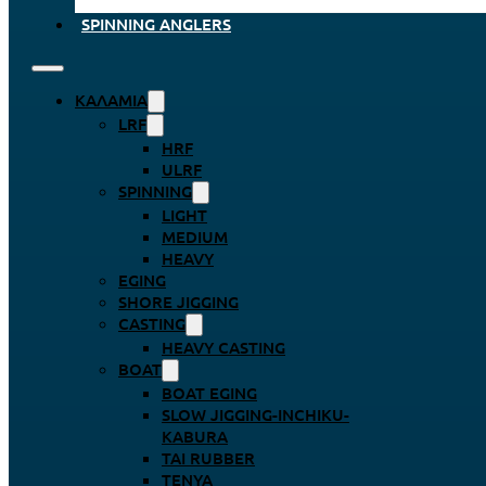
SPINNING ANGLERS
ΚΑΛΆΜΙΑ
LRF
HRF
ULRF
SPINNING
LIGHT
MEDIUM
HEAVY
EGING
SHORE JIGGING
CASTING
HEAVY CASTING
BOAT
BOAT EGING
SLOW JIGGING-INCHIKU-
KABURA
TAI RUBBER
TENYA