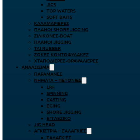
JIGS
TOP WATERS
SOFT BAITS
ΚΑΛΑΜΑΡΙΈΡΕΣ
ΠΛΆΝΟΙ SHORE JIGGING
ΣΙΛΙΚΌΝΕΣ-BOAT
ΠΛΆΝΟΙ JIGGING
TAI RUBBER
ΖΌΚΕΣ ΚΟΝΤΟΦΎΛΑΚΕΣ
ΧΤΑΠΟΔΙΈΡΕΣ-ΘΡΑΨΑΛΙΈΡΕΣ
ΑΝΑΛΏΣΙΜΑ
ΠΑΡΑΜΆΝΕΣ
ΝΉΜΑΤΑ – ΠΕΤΟΝΙΈΣ
LRF
SPINNING
CASTING
EGING
SHORE JIGGING
ΕΓΓΛΈΖΙΚΟ
JIG HEAD
ΑΓΚΊΣΤΡΙΑ – ΣΑΛΑΓΚΙΈΣ
ΣΑΛΑΓΚΙΈΣ