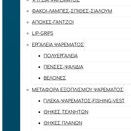
ΨΥΓΕΊΑ ΨΑΡΈΜΑΤΟΣ
ΦΑΚΟΊ-ΛΆΜΠΕΣ-ΣΠΊΘΕΣ-ΣΊΑΛΟΥΜ
ΑΠΌΧΕΣ-ΓΆΝΤΖΟΙ
LIP-GRIPS
EΡΓΑΛΕΊΑ ΨΑΡΈΜΑΤΟΣ
ΠΟΛΥΕΡΓΑΛΕΊΑ
ΠΈΝΣΕΣ-ΨΑΛΊΔΙΑ
ΒΕΛΌΝΕΣ
ΜΕΤΑΦΟΡΆ ΕΞΟΠΛΙΣΜΟΎ ΨΑΡΈΜΑΤΟΣ
ΓΙΛΈΚΑ-ΨΑΡΈΜΑΤΟΣ-FISHING-VEST
ΘΉΚΕΣ ΤΕΧΝΗΤΏΝ
ΘΉΚΕΣ ΠΛΆΝΩΝ