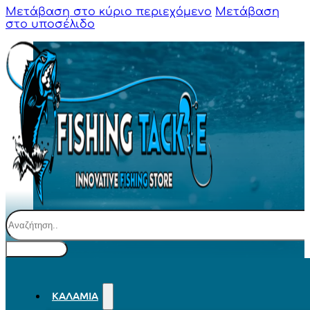
Μετάβαση στο κύριο περιεχόμενο
Μετάβαση
στο υποσέλιδο
Αναζήτηση
ΚΑΛΆΜΙΑ