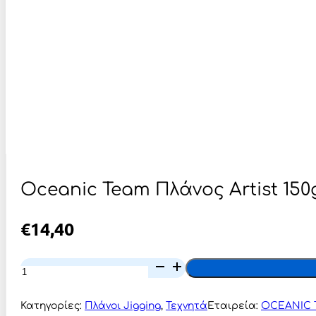
Oceanic Team Πλάνος Artist 150g
€
14,40
Oceanic
Team
Πλάνος
Artist
Κατηγορίες:
Πλάνοι Jigging
,
Τεχνητά
Εταιρεία:
OCEANIC
150gr