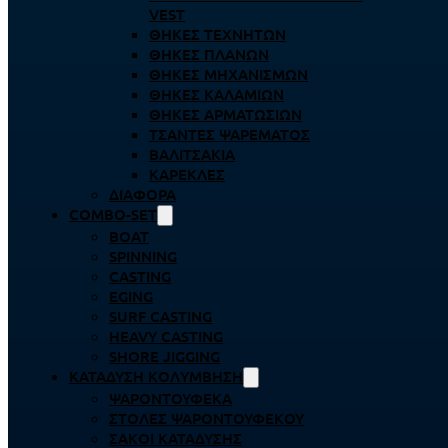
VEST
ΘΉΚΕΣ ΤΕΧΝΗΤΏΝ
ΘΉΚΕΣ ΠΛΆΝΩΝ
ΘΉΚΕΣ ΜΗΧΑΝΙΣΜΏΝ
ΘΉΚΕΣ ΚΑΛΑΜΙΏΝ
ΘΉΚΕΣ ΑΡΜΑΤΩΣΙΏΝ
ΤΣΆΝΤΕΣ ΨΑΡΈΜΑΤΟΣ
ΒΑΛΙΤΣΆΚΙΑ
ΚΑΡΈΚΛΕΣ
ΔΙΆΦΟΡΑ
COMBO-SET
BOAT
SPINNING
CASTING
EGING
SURF CASTING
HEAVY CASTING
SHORE JIGGING
ΚΑΤΆΔΥΣΗ ΚΟΛΎΜΒΗΣΗ
ΨΑΡΟΝΤΟΎΦΕΚΑ
ΣΤΟΛΈΣ ΨΑΡΟΝΤΟΎΦΕΚΟΥ
ΣΆΚΟΙ ΚΑΤΆΔΥΣΗΣ