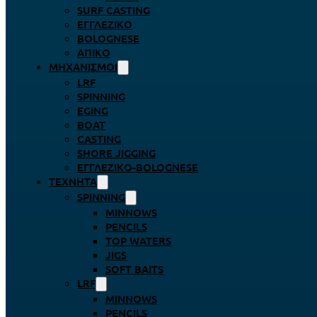
SURF CASTING
ΕΓΓΛΈΖΙΚΟ
BOLOGNESE
ΑΠΊΚΟ
ΜΗΧΑΝΙΣΜΟΊ
LRF
SPINNING
EGING
BOAT
CASTING
SHORE JIGGING
ΕΓΓΛΈΖΙΚΟ-BOLOGNESE
ΤΕΧΝΗΤΆ
SPINNING
MINNOWS
PENCILS
TOP WATERS
JIGS
SOFT BAITS
LRF
MINNOWS
PENCILS