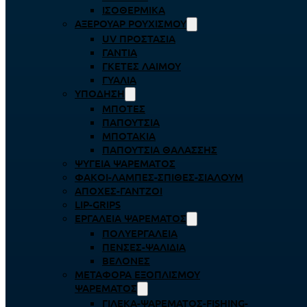
ΙΣΟΘΕΡΜΙΚΆ
ΑΞΕΡΟΥΆΡ ΡΟΥΧΙΣΜΟΎ
UV ΠΡΟΣΤΑΣΊΑ
ΓΆΝΤΙΑ
ΓΚΈΤΕΣ ΛΑΊΜΟΥ
ΓΥΑΛΙΆ
ΥΠΌΔΗΣΗ
ΜΠΌΤΕΣ
ΠΑΠΟΎΤΣΙΑ
ΜΠΟΤΆΚΙΑ
ΠΑΠΟΎΤΣΙΑ ΘΑΛΆΣΣΗΣ
ΨΥΓΕΊΑ ΨΑΡΈΜΑΤΟΣ
ΦΑΚΟΊ-ΛΆΜΠΕΣ-ΣΠΊΘΕΣ-ΣΊΑΛΟΥΜ
ΑΠΌΧΕΣ-ΓΆΝΤΖΟΙ
LIP-GRIPS
EΡΓΑΛΕΊΑ ΨΑΡΈΜΑΤΟΣ
ΠΟΛΥΕΡΓΑΛΕΊΑ
ΠΈΝΣΕΣ-ΨΑΛΊΔΙΑ
ΒΕΛΌΝΕΣ
ΜΕΤΑΦΟΡΆ ΕΞΟΠΛΙΣΜΟΎ
ΨΑΡΈΜΑΤΟΣ
ΓΙΛΈΚΑ-ΨΑΡΈΜΑΤΟΣ-FISHING-