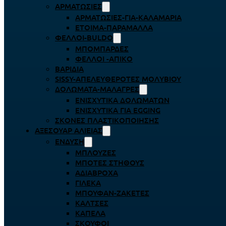
ΑΡΜΑΤΩΣΙΈΣ
ΑΡΜΑΤΩΣΙΈΣ-ΓΙΑ-ΚΑΛΑΜΆΡΙΑ
ΈΤΟΙΜΑ-ΠΑΡΆΜΑΛΛΑ
ΦΕΛΛΟΊ-BULDO
ΜΠΟΜΠΆΡΔΕΣ
ΦΕΛΛΟΊ -ΑΠΊΚΟ
ΒΑΡΊΔΙΑ
SISSY-ΑΠΕΛΕΥΘΕΡΟΤΈΣ ΜΟΛΥΒΙΟΎ
ΔΟΛΏΜΑΤΑ-ΜΑΛΆΓΡΕΣ
ΕΝΙΣΧΥΤΙΚΆ ΔΟΛΩΜΆΤΩΝ
ΕΝΙΣΧΥΤΙΚΆ ΓΙΑ EGGING
ΣΚΌΝΕΣ ΠΛΑΣΤΙΚΟΠΟΊΗΣΗΣ
ΑΞΕΣΟΥΆΡ ΑΛΙΕΊΑΣ
ΈΝΔΥΣΗ
ΜΠΛΟΎΖΕΣ
ΜΠΌΤΕΣ ΣΤΉΘΟΥΣ
ΑΔΙΆΒΡΟΧΑ
ΓΙΛΈΚΑ
ΜΠΟΥΦΆΝ-ΖΑΚΈΤΕΣ
ΚΆΛΤΣΕΣ
ΚΑΠΈΛΑ
ΣΚΟΎΦΟΙ