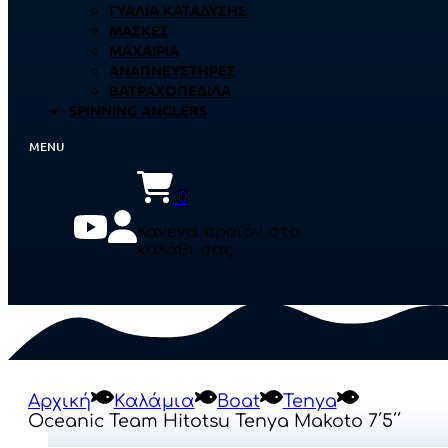
ΓΥΑΛΙΆ ΚΑΤΆΔΥΣΗΣ
ΜΆΣΚΕΣ
ΜΑΧΑΊΡΙΑ
ΑΝΑΠΝΕΥΣΤΉΡΕΣ
ΒΑΤΡΑΧΟΠΈΔΙΛΑ
SPINNING ANGLERS
0
Κανένα προϊόν στο
καλάθι σας.
Αρχική
Καλάμια
Boat
Tenya
Oceanic Team Hitotsu Tenya Makoto 7΄5΄΄