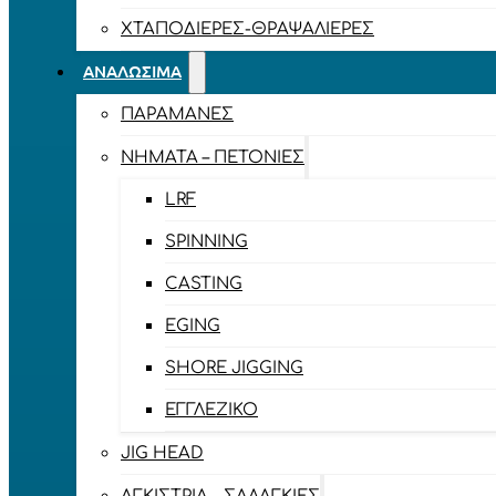
ΧΤΑΠΟΔΙΈΡΕΣ-ΘΡΑΨΑΛΙΈΡΕΣ
ΑΝΑΛΏΣΙΜΑ
ΠΑΡΑΜΆΝΕΣ
ΝΉΜΑΤΑ – ΠΕΤΟΝΙΈΣ
LRF
SPINNING
CASTING
EGING
SHORE JIGGING
ΕΓΓΛΈΖΙΚΟ
JIG HEAD