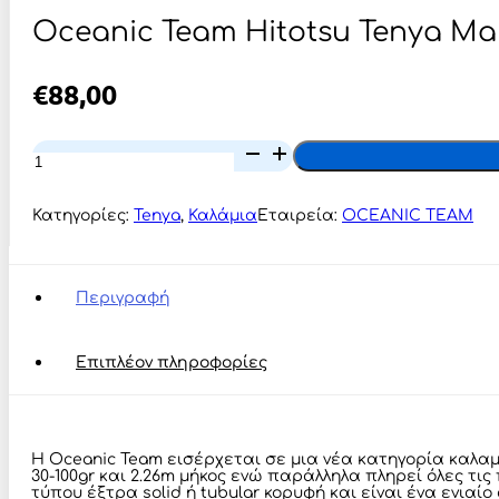
Oceanic Team Hitotsu Tenya Mak
€
88,00
Oceanic
Team
Hitotsu
Tenya
Κατηγορίες:
Tenya
,
Καλάμια
Εταιρεία:
OCEANIC TEAM
Makoto
7΄5΄΄
ποσότητα
Περιγραφή
Επιπλέον πληροφορίες
Η Oceanic Team εισέρχεται σε μια νέα κατηγορία καλαμιώ
30-100gr και 2.26m μήκος ενώ παράλληλα πληρεί όλες τις 
τύπου έξτρα solid ή tubular κορυφή και είναι ένα ενια