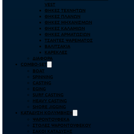
VEST
ΘΉΚΕΣ ΤΕΧΝΗΤΏΝ
ΘΉΚΕΣ ΠΛΆΝΩΝ
ΘΉΚΕΣ ΜΗΧΑΝΙΣΜΏΝ
ΘΉΚΕΣ ΚΑΛΑΜΙΏΝ
ΘΉΚΕΣ ΑΡΜΑΤΩΣΙΏΝ
ΤΣΆΝΤΕΣ ΨΑΡΈΜΑΤΟΣ
ΒΑΛΙΤΣΆΚΙΑ
ΚΑΡΈΚΛΕΣ
ΔΙΆΦΟΡΑ
COMBO-SET
BOAT
SPINNING
CASTING
EGING
SURF CASTING
HEAVY CASTING
SHORE JIGGING
ΚΑΤΆΔΥΣΗ ΚΟΛΎΜΒΗΣΗ
ΨΑΡΟΝΤΟΎΦΕΚΑ
ΣΤΟΛΈΣ ΨΑΡΟΝΤΟΎΦΕΚΟΥ
ΣΆΚΟΙ ΚΑΤΆΔΥΣΗΣ