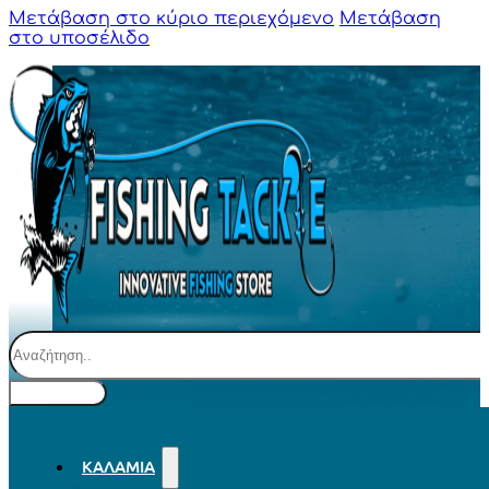
Μετάβαση στο κύριο περιεχόμενο
Μετάβαση
στο υποσέλιδο
Αναζήτηση
ΚΑΛΆΜΙΑ