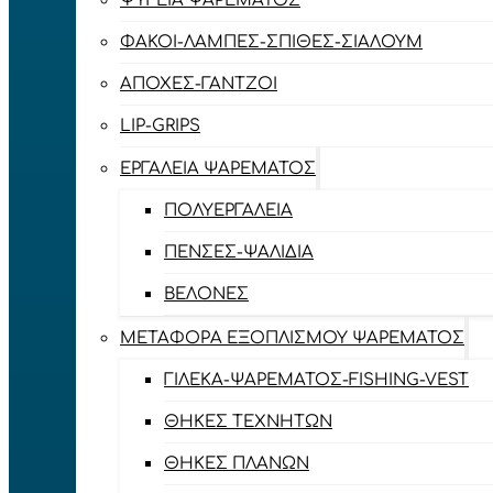
ΨΥΓΕΊΑ ΨΑΡΈΜΑΤΟΣ
ΦΑΚΟΊ-ΛΆΜΠΕΣ-ΣΠΊΘΕΣ-ΣΊΑΛΟΥΜ
ΑΠΌΧΕΣ-ΓΆΝΤΖΟΙ
LIP-GRIPS
EΡΓΑΛΕΊΑ ΨΑΡΈΜΑΤΟΣ
ΠΟΛΥΕΡΓΑΛΕΊΑ
ΠΈΝΣΕΣ-ΨΑΛΊΔΙΑ
ΒΕΛΌΝΕΣ
ΜΕΤΑΦΟΡΆ ΕΞΟΠΛΙΣΜΟΎ ΨΑΡΈΜΑΤΟΣ
ΓΙΛΈΚΑ-ΨΑΡΈΜΑΤΟΣ-FISHING-VEST
ΘΉΚΕΣ ΤΕΧΝΗΤΏΝ
ΘΉΚΕΣ ΠΛΆΝΩΝ