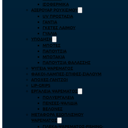
ΙΣΟΘΕΡΜΙΚΆ
ΑΞΕΡΟΥΆΡ ΡΟΥΧΙΣΜΟΎ
UV ΠΡΟΣΤΑΣΊΑ
ΓΆΝΤΙΑ
ΓΚΈΤΕΣ ΛΑΊΜΟΥ
ΓΥΑΛΙΆ
ΥΠΌΔΗΣΗ
ΜΠΌΤΕΣ
ΠΑΠΟΎΤΣΙΑ
ΜΠΟΤΆΚΙΑ
ΠΑΠΟΎΤΣΙΑ ΘΑΛΆΣΣΗΣ
ΨΥΓΕΊΑ ΨΑΡΈΜΑΤΟΣ
ΦΑΚΟΊ-ΛΆΜΠΕΣ-ΣΠΊΘΕΣ-ΣΊΑΛΟΥΜ
ΑΠΌΧΕΣ-ΓΆΝΤΖΟΙ
LIP-GRIPS
EΡΓΑΛΕΊΑ ΨΑΡΈΜΑΤΟΣ
ΠΟΛΥΕΡΓΑΛΕΊΑ
ΠΈΝΣΕΣ-ΨΑΛΊΔΙΑ
ΒΕΛΌΝΕΣ
ΜΕΤΑΦΟΡΆ ΕΞΟΠΛΙΣΜΟΎ
ΨΑΡΈΜΑΤΟΣ
ΓΙΛΈΚΑ-ΨΑΡΈΜΑΤΟΣ-FISHING-