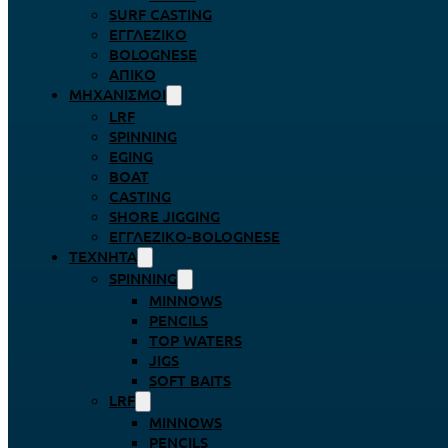
SURF CASTING
ΕΓΓΛΈΖΙΚΟ
BOLOGNESE
ΑΠΊΚΟ
ΜΗΧΑΝΙΣΜΟΊ
LRF
SPINNING
EGING
BOAT
CASTING
SHORE JIGGING
ΕΓΓΛΈΖΙΚΟ-BOLOGNESE
ΤΕΧΝΗΤΆ
SPINNING
MINNOWS
PENCILS
TOP WATERS
JIGS
SOFT BAITS
LRF
MINNOWS
PENCILS