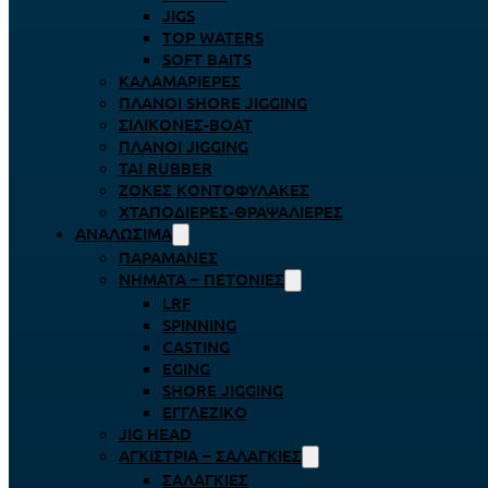
JIGS
TOP WATERS
SOFT BAITS
ΚΑΛΑΜΑΡΙΈΡΕΣ
ΠΛΆΝΟΙ SHORE JIGGING
ΣΙΛΙΚΌΝΕΣ-BOAT
ΠΛΆΝΟΙ JIGGING
TAI RUBBER
ΖΌΚΕΣ ΚΟΝΤΟΦΎΛΑΚΕΣ
ΧΤΑΠΟΔΙΈΡΕΣ-ΘΡΑΨΑΛΙΈΡΕΣ
ΑΝΑΛΏΣΙΜΑ
ΠΑΡΑΜΆΝΕΣ
ΝΉΜΑΤΑ – ΠΕΤΟΝΙΈΣ
LRF
SPINNING
CASTING
EGING
SHORE JIGGING
ΕΓΓΛΈΖΙΚΟ
JIG HEAD
ΑΓΚΊΣΤΡΙΑ – ΣΑΛΑΓΚΙΈΣ
ΣΑΛΑΓΚΙΈΣ