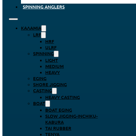
SPINNING ANGLERS
ΚΑΛΆΜΙΑ
LRF
HRF
ULRF
SPINNING
LIGHT
MEDIUM
HEAVY
EGING
SHORE JIGGING
CASTING
HEAVY CASTING
BOAT
BOAT EGING
SLOW JIGGING-INCHIKU-
KABURA
TAI RUBBER
TENYA