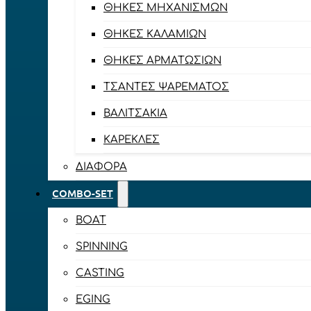
ΘΉΚΕΣ ΜΗΧΑΝΙΣΜΏΝ
ΘΉΚΕΣ ΚΑΛΑΜΙΏΝ
ΘΉΚΕΣ ΑΡΜΑΤΩΣΙΏΝ
ΤΣΆΝΤΕΣ ΨΑΡΈΜΑΤΟΣ
ΒΑΛΙΤΣΆΚΙΑ
ΚΑΡΈΚΛΕΣ
ΔΙΆΦΟΡΑ
COMBO-SET
BOAT
SPINNING
CASTING
EGING