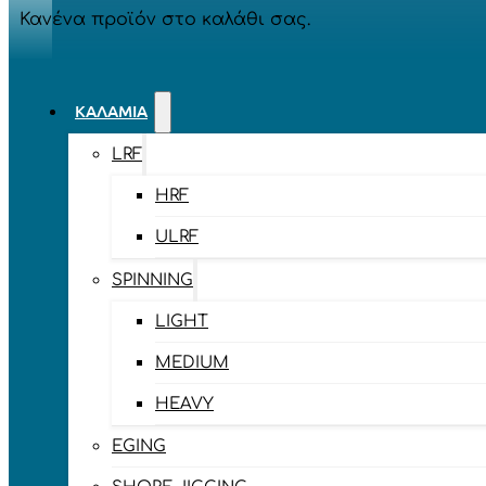
Κανένα προϊόν στο καλάθι σας.
ΚΑΛΆΜΙΑ
LRF
HRF
ULRF
SPINNING
LIGHT
MEDIUM
HEAVY
EGING